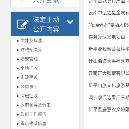
公开目录
新平古城农特产品
云南中弘之星金属
法定主动
“花腰傣乡”戛洒大
公开内容
帽盒光伏发电项目
●
文件及解读
新平亚锐融蔬菜种
●
财政预决算
●
治安管理
桂山街道太平社区
●
土地征收
云南正大钢管有限
●
市政建设
新平山旅文化旅游
●
公益事业
●
房屋征收
漠沙康氏选果厂三
●
政府领导及分工
新平县鹿慧农文旅
●
政府工作报告
●
重点领域信息