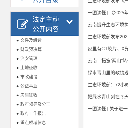
公开目录
生态环境部发布《产
一图读懂 | 《20
法定主动
云南提升生态环境
公开内容
生态环境部发布20
●
文件及解读
家里有CT胶片、X
●
财政预决算
●
治安管理
云南：拓宽“两山”转化
●
土地征收
绿水青山里的政绩
●
市政建设
生态环境部：72小
●
公益事业
●
房屋征收
把绿水青山刻在今
●
政府领导及分工
一图读懂 | 关于
●
政府工作报告
●
重点领域信息